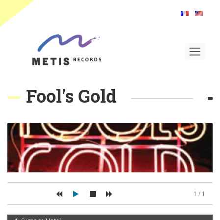
Toggle
navigat
Fool's Gold
1 / 1